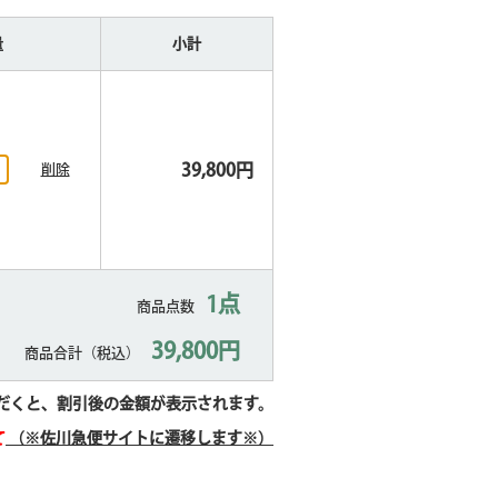
量
小計
39,800円
削除
1点
商品点数
39,800円
商品合計
（税込）
だくと、割引後の金額が表示されます。
て
（※佐川急便サイトに遷移します※）