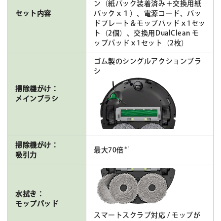
ン（紙パック装着済み＋交換用紙
セット内容
パックｘ１）、電源コード、パッ
ドプレート＆モップパッドｘ1セッ
ト（2個）、交換用DualClean モ
ップパッドｘ1セット（2枚）
ゴム製のシングルアクションブラ
シ
掃除機がけ：
メインブラシ
掃除機がけ：
＊1
最大70倍
吸引力
水拭き：
モップパッド
スマートスクラブ対応 / モップが