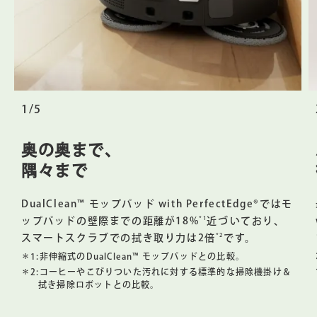
優先順位付けして、各エリアに適切な設定を自動で選択しま
す。
音声コマンドでお掃除
*9
Alexa、Siri、Googleアシスタントに対応した機器
とペアリ
ングすれば、清掃スケジュールの設定や、リビングルームの
掃除機がけ、キッチンやソファ脇の掃除機がけと拭き掃除な
1/5
どを音声で指示できます。
＊9:
Alexa、Siri、Googleアシスタント対応デバイスと連携。
奥の奥まで、
Alexaおよびすべての関連ロゴはAmazon.comまたはその関
連会社の商標です。GoogleおよびGoogle Homeは、
隅々まで
Google LLCの登録商標です。Siriは米国および他の国々で登
録されたApple Inc.の登録商標です。
DualClean™ モップパッド with PerfectEdge®ではモ
美しく調和
*1
ップパッドの壁際までの距離が18%
近づいており、
スタイリッシュな外観のロボットと充電ステーションは、ご
*2
スマートスクラブでの拭き取り力は2倍
です。
家庭のどんなインテリアにも溶け込む、美しい仕上げと質感
＊1:
非伸縮式のDualClean™ モップパッドとの比較。
も特長のひとつです。
＊2:
コーヒーやこびりついた汚れに対する標準的な掃除機掛け＆
拭き掃除ロボットとの比較。