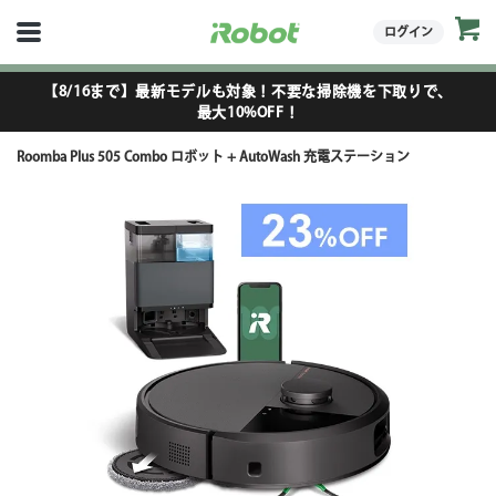
ログイン
【8/16まで】最新モデルも対象！不要な掃除機を下取りで、
最大10%OFF！
Roomba Plus 505 Combo ロボット + AutoWash 充電ステーション
●
●
●
●
●
●
●
●
●
●
●