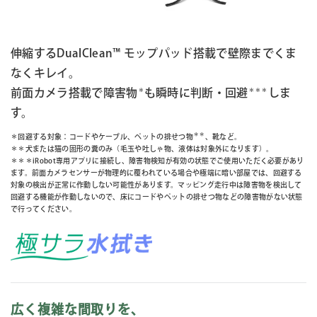
伸縮するDualClean™ モップパッド搭載で壁際までくま
なくキレイ。
＊
＊＊＊
前面カメラ搭載で障害物
も瞬時に判断・回避
しま
す。
＊＊
＊回避する対象：コードやケーブル、ペットの排せつ物
、靴など。
＊＊犬または猫の固形の糞のみ（毛玉や吐しゃ物、液体は対象外になります）。
＊＊＊iRobot専用アプリに接続し、障害物検知が有効の状態でご使用いただく必要があり
ます。前面カメラセンサーが物理的に覆われている場合や極端に暗い部屋では、回避する
対象の検出が正常に作動しない可能性があります。マッピング走行中は障害物を検出して
回避する機能が作動しないので、床にコードやペットの排せつ物などの障害物がない状態
で行ってください。
広く複雑な間取りを、