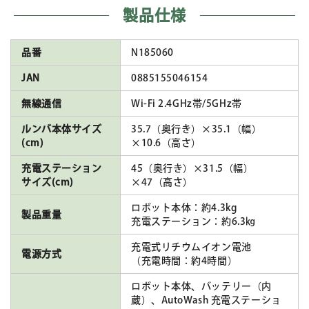
製品仕様
品番
N185060
JAN
0885155046154
無線通信
Wi-Fi 2.4GHz帯/5GHz帯
ルンバ本体サイズ
35.7（奥行き）×35.1（幅）
(cm)
×10.6（高さ）
充電ステーション
45（奥行き）×31.5（幅）
サイズ(cm)
×47（高さ）
ロボット本体：約4.3kg
製品重量
充電ステーション：約6.3㎏
充電式リチウムイオン電池
電源方式
（充電時間：約4時間）
ロボット本体、バッテリー（内
蔵）、AutoWash 充電ステーショ