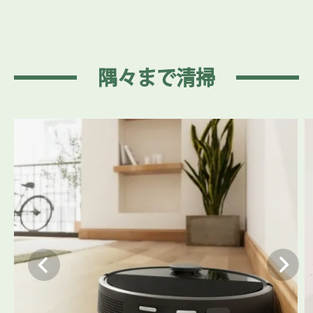
75日間
のゴミの自動排出、4週間の拭き掃除とモップパッド
*8
洗浄
、モップパッドの清潔維持、モップパッド温風乾燥で、
毎日効果的な掃除を実現。
＊7:
全ての家庭環境において、期間を保証するものではありませ
ん。
隅々まで清掃
＊8:
週に1回の拭き掃除を基準とした数値。
最適な清掃方法
掃除機がけ、拭き掃除、両者の組み合わせ清掃、掃除機がけ
の後で拭き掃除、の中から選べます。モップパッドは、前方
にカーペットを検知すると自動でリフトアップするため、複
数の床面のシームレスな清掃が可能です。
Roomba® Homeアプリ
特定の部屋やエリアを選択しての高精度の清掃、4段階の吸引
力での清掃、利用頻度の多いエリアでの繰り返しの清掃、ス
マートスクラブを使った重点拭き取りによる徹底清掃が可能
です。
ゴミのデータを有効活用
どの部屋が最も汚れやすいのかを正確に把握し、清掃箇所を