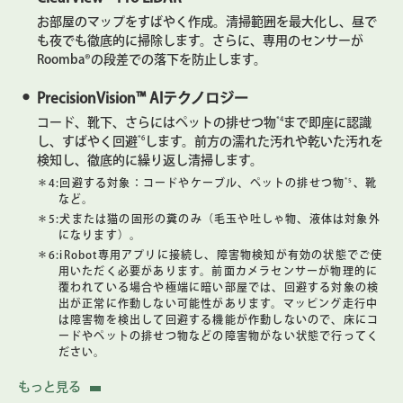
お部屋のマップをすばやく作成。清掃範囲を最大化し、昼で
も夜でも徹底的に掃除します。さらに、専用のセンサーが
Roomba®の段差での落下を防止します。
PrecisionVision™ AIテクノロジー
*4
コード、靴下、さらにはペットの排せつ物
まで即座に認識
*6
し、すばやく回避
します。前方の濡れた汚れや乾いた汚れを
検知し、徹底的に繰り返し清掃します。
＊4:
回避する対象：コードやケーブル、ペットの排せつ物
*5
、靴
など。
＊5:
犬または猫の固形の糞のみ（毛玉や吐しゃ物、液体は対象外
になります）。
＊6:
iRobot専用アプリに接続し、障害物検知が有効の状態でご使
用いただく必要があります。前面カメラセンサーが物理的に
覆われている場合や極端に暗い部屋では、回避する対象の検
出が正常に作動しない可能性があります。マッピング走行中
は障害物を検出して回避する機能が作動しないので、床にコ
ードやペットの排せつ物などの障害物がない状態で行ってく
ださい。
AutoWash™ 充電ステーションにすべてお任せ
もっと見る
*7