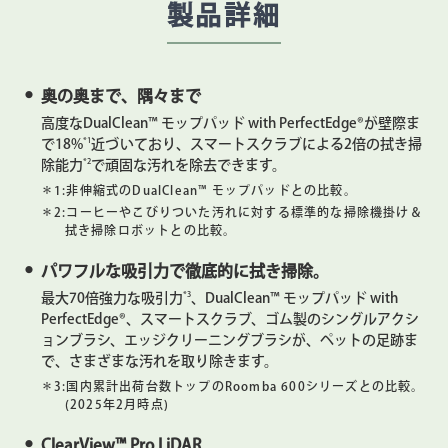
製品詳細
奥の奥まで、隅々まで
高度なDualClean™ モップパッド with PerfectEdge®が壁際ま
*1
で18%
近づいており、スマートスクラブによる2倍の拭き掃
*2
除能力
で頑固な汚れを除去できます。
＊1:
非伸縮式のDualClean™ モップパッドとの比較。
＊2:
コーヒーやこびりついた汚れに対する標準的な掃除機掛け＆
拭き掃除ロボットとの比較。
パワフルな吸引力で徹底的に拭き掃除。
*3
最大70倍強力な吸引力
、DualClean™ モップパッド with
PerfectEdge®、スマートスクラブ、ゴム製のシングルアクシ
ョンブラシ、エッジクリーニングブラシが、ペットの足跡ま
で、さまざまな汚れを取り除きます。
＊3:
国内累計出荷台数トップのRoomba 600シリーズとの比較。
(2025年2月時点)
ClearView™ Pro LiDAR