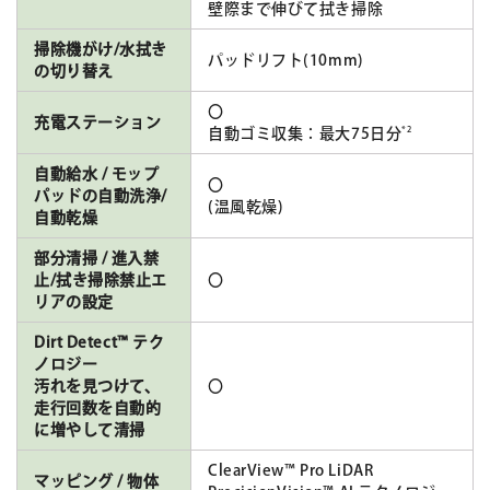
壁際まで伸びて拭き掃除
掃除機がけ/水拭き
パッドリフト(10mm)
の切り替え
〇
充電ステーション
*2
自動ゴミ収集：最大75日分
自動給水 / モップ
〇
パッドの自動洗浄/
(温風乾燥)
自動乾燥
部分清掃 / 進入禁
止/拭き掃除禁止エ
〇
リアの設定
Dirt Detect™ テク
ノロジー
汚れを見つけて、
〇
走行回数を自動的
に増やして清掃
ClearView™ Pro LiDAR
マッピング / 物体