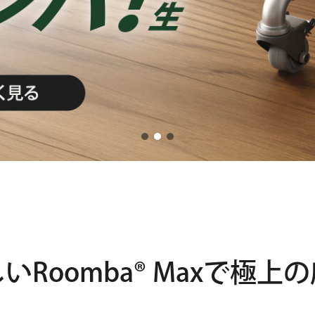
しい
Roomba® Maxで
極上の