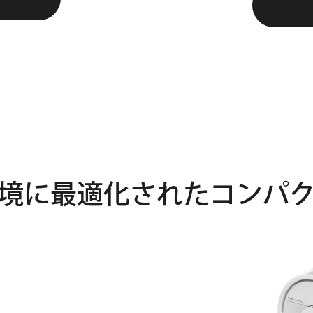
境に
最適化された
コンパ