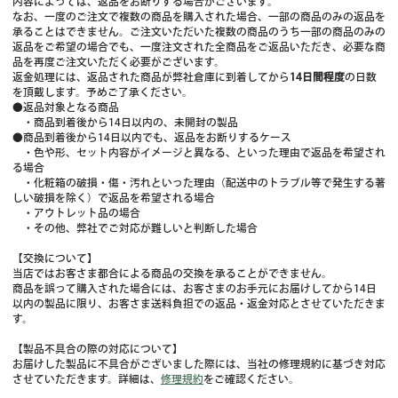
内容によっては、返品をお断りする場合がございます。
なお、一度のご注文で複数の商品を購入された場合、一部の商品のみの返品を
承ることはできません。ご注文いただいた複数の商品のうち一部の商品のみの
返品をご希望の場合でも、一度注文された全商品をご返品いただき、必要な商
品を再度ご注文いただく必要がございます。
返金処理には、返品された商品が弊社倉庫に到着してから
14日間程度
の日数
を頂戴します。予めご了承ください。
●返品対象となる商品
・商品到着後から14日以内の、未開封の製品
●商品到着後から14日以内でも、返品をお断りするケース
・色や形、セット内容がイメージと異なる、といった理由で返品を希望され
る場合
・化粧箱の破損・傷・汚れといった理由（配送中のトラブル等で発生する著
しい破損を除く）で返品を希望される場合
・アウトレット品の場合
・その他、弊社でご対応が難しいと判断した場合
【交換について】
当店ではお客さま都合による商品の交換を承ることができません。
商品を誤って購入された場合には、お客さまのお手元にお届けしてから14日
以内の製品に限り、お客さま送料負担での返品・返金対応とさせていただきま
す。
【製品不具合の際の対応について】
お届けした製品に不具合がございました際には、当社の修理規約に基づき対応
させていただきます。詳細は、
修理規約
をご確認ください。