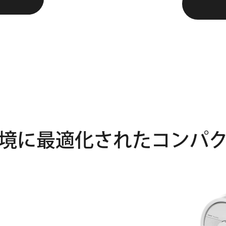
境に
最適化された
コンパ