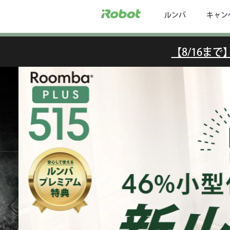
ルンバ
キャン
【8/16ま