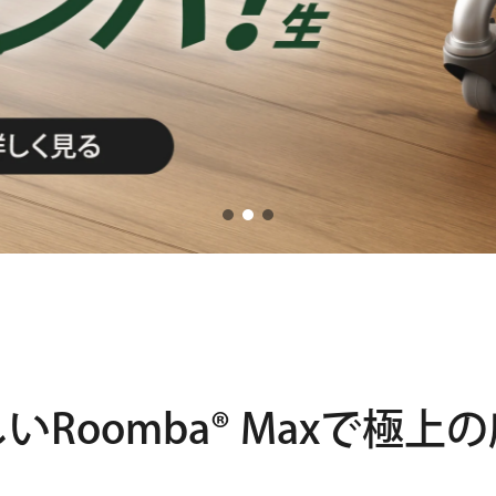
しい
Roomba® Maxで
極上の