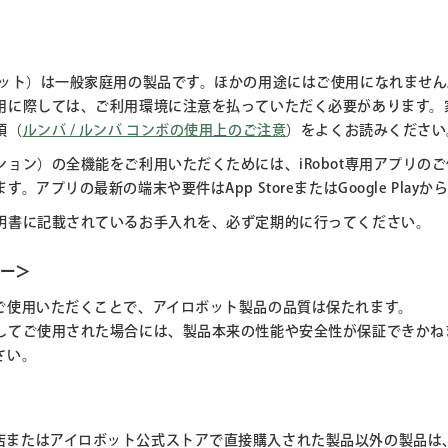
ボット）は一般家庭用の製品です。ほかの用途にはご使用になれませ
用に際しては、ご利用環境に注意を払っていただく必要があります。
項（
ルンバ / ルンバ コンボの使用上のご注意
）をよくお読みください
ン）の全機能をご利用いただくためには、iRobot専用アプリのご使
アプリの最新の端末や要件はApp StoreまたはGoogle Play
明書に記載されているお手入れを、必ず定期的に行ってください。
リー＞
ご使用いただくことで、アイロボット製品の品質は保たれます。
してご使用された場合には、製品本来の性能や安全性が保証できかね
さい。
店またはアイロボット公式ストアで直接購入された製品以外の製品は