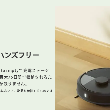
プで水の流れを制御し、清掃中にモップパッドを均一に湿らせ
スマートスクラブを選択し、2倍にパワーアップした拭き取り
https://answers.irobot.com/ja/article/?urlName=roomba-combo-clean
に対する標準的な掃除機がけ＆拭き掃除モードとの比較。
させてオンデマンドで清掃を依頼するか、アプリをタップする
ハンズフリー
タント対応デバイスと連携。Alexaおよびすべての関連ロゴは、Amazon.com
LCの登録商標です。Siriは米国および他の国々で登録されたApple Inc.の登録商標
toEmpty™ 充電ステーショ
＊1
最大75日間
収納されるた
ボット ＋ AutoEmpty™ 充電ステーションのスタイリッシュな外
が残りません。
です。
境において、期間を保証するものでは
z帯のネットワークが必要です。セットアップ完了後、ロボットは清