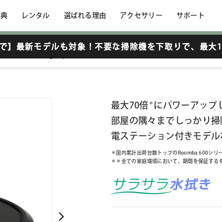
特典
レンタル
選ばれる理由
アクセサリー
サポート
6まで】最新モデルも対象！不要な掃除機を下取りで、
最大1
 + AutoEmpty 充電ステーション
最大70倍
＊
にパワーアップ
部屋の隅々までしっかり掃除
電ステーション付きモデル
＊国内累計出荷台数トップのRoomba 600シリー
＊＊全ての家庭環境において、期間を保証する