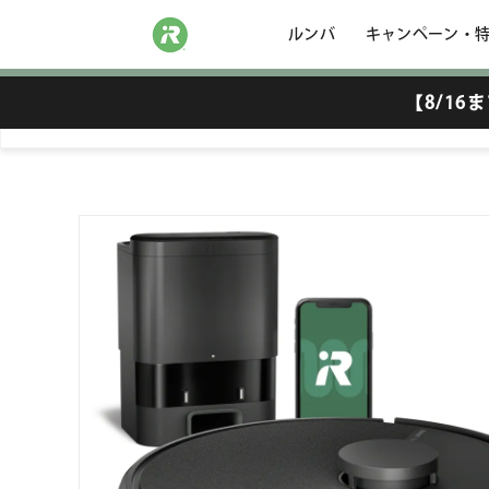
ルンバ
キャンペーン・
【8/1
Roomba 105 Combo ロボット