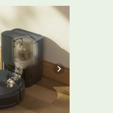
るため、床をキレイに掃除できます。水
＊5
力
で清掃できます。
ser
を参照してください。
2/
か、ロボットのボタンを押します。
またはその関連会社の商標です。Googleおよび
です。
強
シ
観は、ご家庭のインテリアに溶け込む美しい仕
コ
パ
フ
実
掃のために2.4GHz帯に接続したま