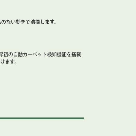
駄のない動きで清掃します。
界初の自動カーペット検知機能を搭載
だけます。
し、マイクロファイバーモップパッドに
確認できるほか、進入禁止エリアを作成