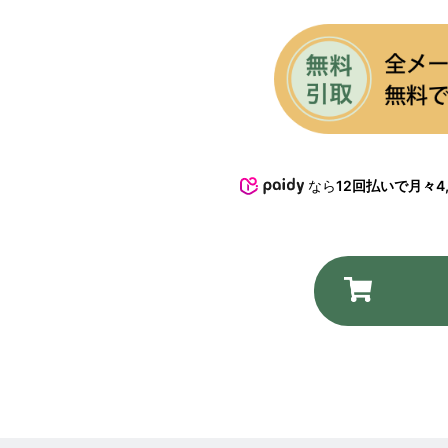
なら
12回払いで月々4,