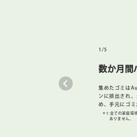
便利な水拭き掃除機能
内蔵の水拭き機能がマイクロポン
＊4
または対応する洗剤
を使用して、
＊4:
対応する洗剤のリストについては、
＊5:
コーヒーのしみやこびりついた汚れ
1/5
3つの操作方法
＊6
お好みの音声アシスタント
と連携
数か月間
＊6:
Alexa、Siri、Googleアシス
Google Homeは、Google L
集めたゴミはAu
美しく調和
ンに排出され、
Roomba® 105 Combo ロ
め、手元にゴミ
上げと質感を持つモダンなデザイン
＊1:
全ての家庭環
ありません。
Wi-Fi®対応
セットアップと操作には、2.4GH