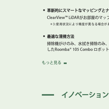
革新的にスマートなマッピングと
ClearView™ LiDARがお部
＊3:
使用状況により精度が異なる場合が
最適な清掃方法
掃除機がけのみ、水拭き掃除のみ、
したRoomba® 105 Comb
お掃除を完全にカスタマイズ
もっと見る
毎日のルーチンに基づき、清掃す
供給する水分量も調整します。
かんたん操作のRoomba® Homeア
イノベーション
タップするだけで、お好みの清掃
して特定のエリアを掃除しないよ