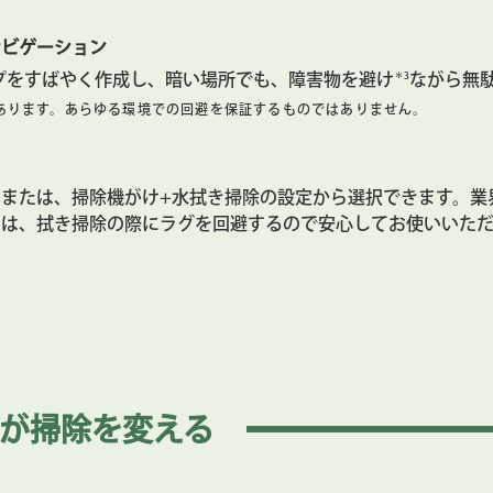
ナビゲーション
＊3
屋のマップをすばやく作成し、暗い場所でも、障害物を避け
ながら無
あります。あらゆる環境での回避を保証するものではありません。
または、掃除機がけ+水拭き掃除の設定から選択できます。業
o ロボットは、拭き掃除の際にラグを回避するので安心してお使いいた
る部屋を把握してスケジュール設定。走行回数や吸引力を選択
プリ
が
掃除を変える
方法を設定したり、清掃完了予定時間や、フィルターの寿命を
う設定できます。