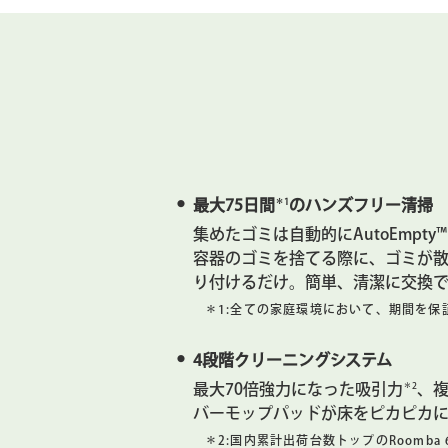
＊1
最大75日間
のハンズフリー清掃
集めたゴミは自動的にAutoEmp
容器のゴミを捨てる際に、ゴミが
り付けるだけ。簡単、清潔に交換で
＊1:
全ての家庭環境において、期間を保
4段階クリーニングシステム
＊2
最大70倍強力になった吸引力
、
バーモップパッドが床をピカピカ
＊2:
国内累計出荷台数トップのRoomba 