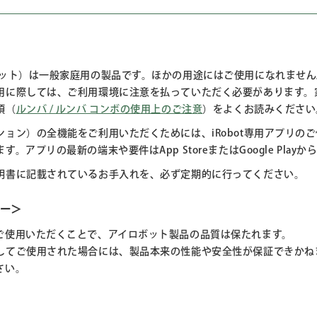
ボット）は一般家庭用の製品です。ほかの用途にはご使用になれませ
用に際しては、ご利用環境に注意を払っていただく必要があります。
項（
ルンバ / ルンバ コンボの使用上のご注意
）をよくお読みください
ン）の全機能をご利用いただくためには、iRobot専用アプリのご使
アプリの最新の端末や要件はApp StoreまたはGoogle Play
明書に記載されているお手入れを、必ず定期的に行ってください。
リー＞
ご使用いただくことで、アイロボット製品の品質は保たれます。
してご使用された場合には、製品本来の性能や安全性が保証できかね
さい。