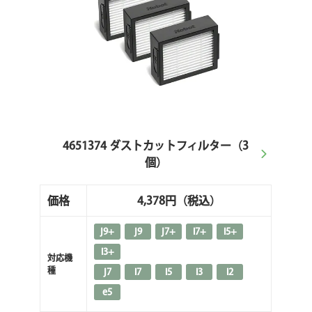
4651374 ダストカットフィルター（3
個）
価格
4,378円
（税込）
j9+
j9
j7+
i7+
i5+
i3+
対応機
種
j7
i7
i5
i3
i2
e5