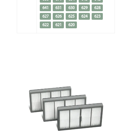
641
631
630
629
628
627
626
625
624
623
622
621
620