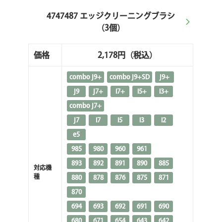
4747487 エッジクリーニングブラシ
（3個）
価格
2,178円
（税込）
combo j9+
combo j9+SD
j9+
j9
j7+
i7+
i5+
i3+
combo j7+
j7
i7
i5
i3
i2
e5
985
980
960
961
893
892
891
890
885
対応機
種
880
878
876
875
871
870
694
693
692
691
690
680
671
654
643
642