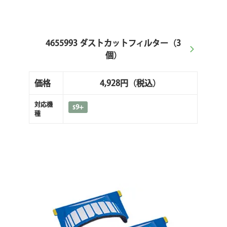
4655993 ダストカットフィルター（3
個）
価格
4,928円
（税込）
対応機
s9+
種