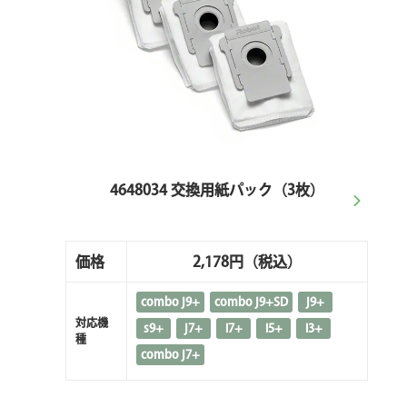
4648034 交換用紙パック（3枚）
価格
2,178円
（税込）
combo j9+
combo j9+SD
j9+
対応機
s9+
j7+
i7+
i5+
i3+
種
combo j7+