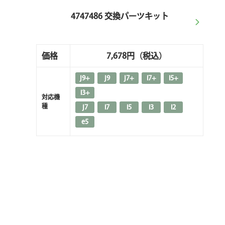
4747486 交換パーツキット
価格
7,678円
（税込）
j9+
j9
j7+
i7+
i5+
i3+
対応機
種
j7
i7
i5
i3
i2
e5