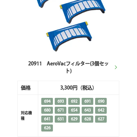
20911 AeroVacフィルター(3個セッ
ト)
価格
3,300円
（税込）
694
693
692
691
690
680
671
654
643
642
対応機
種
641
631
629
628
627
626