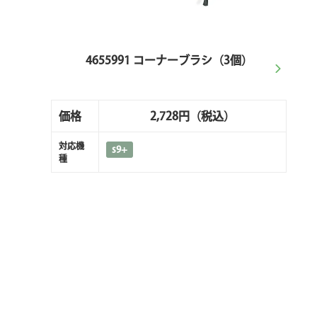
4655991 コーナーブラシ（3個）
価格
2,728円
（税込）
対応機
s9+
種