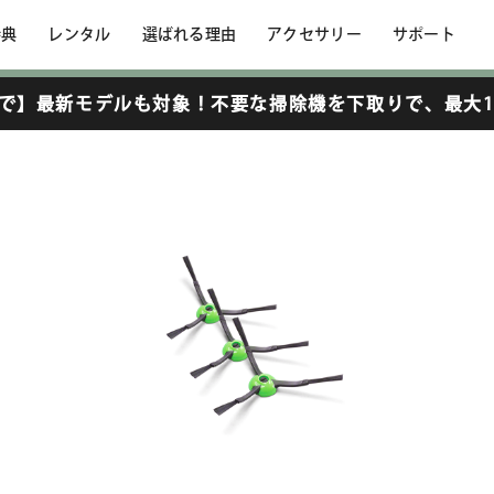
特典
レンタル
選ばれる理由
アクセサリー
サポート
トア
>
ルンバ用オプション
6まで】最新モデルも対象！不要な掃除機を下取りで、
最大1