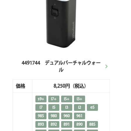
4491744 デュアルバーチャルウォー
ル
価格
8,250円
（税込）
s9+
i7+
i5+
i3+
i7
i5
i3
i2
e5
985
980
960
961
893
892
891
890
885