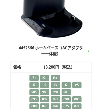
4452366 ホームベース（ACアダプタ
ー一体型）
価格
13,200円
（税込）
i7+
i5+
i3+
i7
i5
i3
i2
e5
985
980
960
961
893
892
891
890
885
880
878
876
875
871