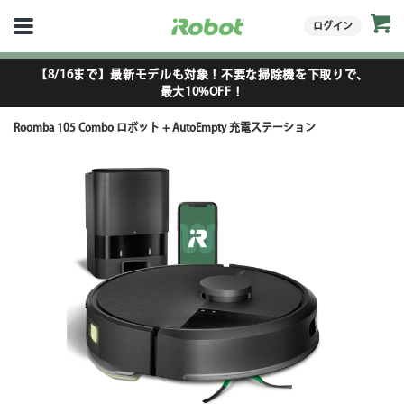
ログイン
【8/16まで】最新モデルも対象！不要な掃除機を下取りで、
最大10%OFF！
Roomba 105 Combo ロボット + AutoEmpty 充電ステーション
●
●
●
●
●
●
●
●
●
●
●
●
●