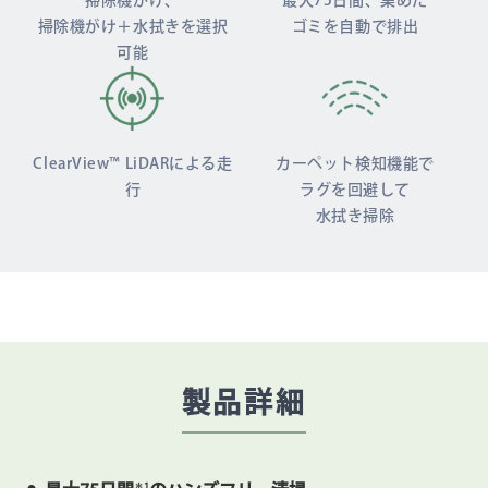
掃除機がけ、
最大75日間、集めた
掃除機がけ＋水拭きを
選択
ゴミを自動で排出
可能
ClearView™ LiDARによる
走
カーペット検知機能で
行
ラグを回避して
水拭き掃除
製品詳細
＊1