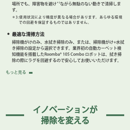
＊3
場所でも、障害物を避け
ながら無駄のない動きで清掃しま
す。
＊3:
使用状況により精度が異なる場合があります。あらゆる環境
での回避を保証するものではありません。
最適な清掃方法
掃除機がけのみ、水拭き掃除のみ、または、掃除機がけ+水拭
き掃除の設定から選択できます。業界初の自動カーペット検
知機能を搭載したRoomba® 105 Combo ロボットは、拭き掃
除の際にラグを回避するので安心してお使いいただけます。
お掃除を完全にカスタマイズ
もっと見る
毎日のルーチンに基づき、清掃する部屋を把握してスケジュ
ール設定。走行回数や吸引力を選択し、マイクロファイバー
モップパッドに供給する水分量も調整します。
かんたん操作のRoomba® Homeアプリ
イノベーションが
タップするだけで、お好みの清掃方法を設定したり、清掃完
了予定時間や、フィルターの寿命を確認できるほか、進入禁
掃除を変える
止エリアを作成して特定のエリアを掃除しないよう設定でき
ます。