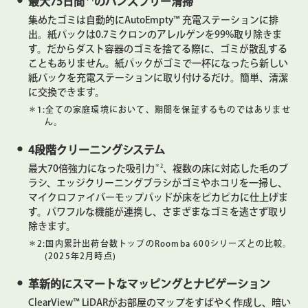
最大75日間
のハンズフリー清掃
集めたゴミは自動的にAutoEmpty™ 充電ステーションに排
出。紙パックは0.7ミクロンのアレルゲンを99%取り除きま
す。だからダスト容器のゴミを捨てる際に、ゴミが散乱する
こともありません。紙パックがゴミで一杯になったら新しい
紙パックを充電ステーションに取り付けるだけ。簡単、清潔
に交換できます。
＊1:
全ての家庭環境において、期間を保証するものではありませ
ん。
4段階クリーニングシステム
＊2
最大70倍強力になった吸引力
、複数の床に対応した毛のブ
ラシ、エッジクリーニングブラシがゴミやホコリを一掃し、
マイクロファイバーモップパッドが床をピカピカに仕上げま
す。パワフルな機能が連携し、さまざまなゴミを逃さず取り
除きます。
＊2:
国内累計出荷台数トップのRoomba 600シリーズとの比較。
(2025年2月時点)
革新的にスマートなマッピングとナビゲーション
ClearView™ LiDARがお部屋のマップをすばやく作成し、暗い