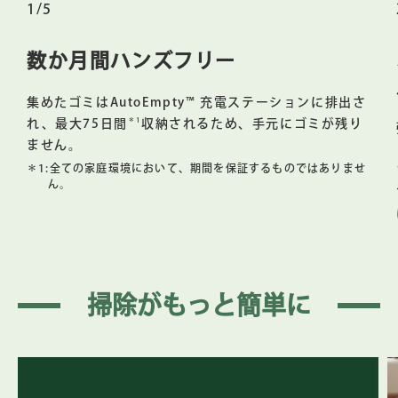
1/5
録されたApple Inc.の登録商標です。
美しく調和
数か月間ハンズフリー
Roomba® 105 Combo ロボット ＋ AutoEmpty™ 充電ステーシ
ョンのスタイリッシュな外観は、ご家庭のインテリアに溶け
集めたゴミはAutoEmpty™ 充電ステーションに排出さ
込む美しい仕上げと質感を持つモダンなデザインです。
＊1
れ、最大75日間
収納されるため、手元にゴミが残り
Wi-Fi®対応
ません。
＊1:
セットアップと操作には、2.4GHz帯のネットワークが必要で
全ての家庭環境において、期間を保証するものではありませ
ん。
す。セットアップ完了後、ロボットは清掃のために2.4GHz帯
に接続したままにしてください。スマートフォンは5GHz帯に
お戻しいただけます。
掃除がもっと簡単に