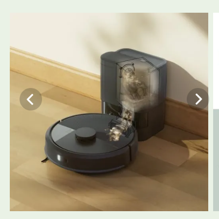
便利な水拭き掃除機能
内蔵の水拭き機能がマイクロポンプで水の流れを制御し、清
掃中にモップパッドを均一に湿らせるため、床をキレイに掃
＊4
除できます。水または対応する洗剤
を使用して、スマート
＊5
スクラブを選択し、2倍にパワーアップした拭き取り力
で清
掃できます。
＊4:
対応する洗剤のリストについては、
https://answers.irobot.com/ja/article/?
urlName=roomba-combo-cleanser
を参照してください。
＊5:
コーヒーのしみやこびりついた汚れに対する標準的な掃除機
がけ＆拭き掃除モードとの比較。
3つの操作方法
＊6
お好みの音声アシスタント
と連携させてオンデマンドで清
掃を依頼するか、アプリをタップするか、ロボットのボタン
を押します。
＊6:
Alexa、Siri、Googleアシスタント対応デバイスと連携。
Alexaおよびすべての関連ロゴは、Amazon.comまたはその
関連会社の商標です。GoogleおよびGoogle Homeは、
Google LLCの登録商標です。Siriは米国および他の国々で登