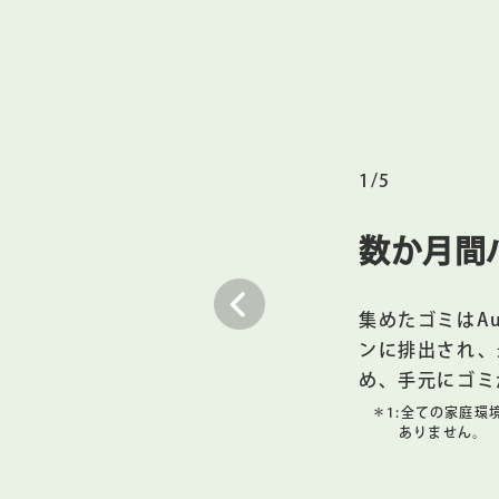
便利な水拭き掃除機能
内蔵の水拭き機能がマイクロポン
＊4
または対応する洗剤
を使用して、
＊4:
対応する洗剤のリストについては、
＊5:
コーヒーのしみやこびりついた汚れ
1/5
3つの操作方法
＊6
お好みの音声アシスタント
と連携
数か月間
＊6:
Alexa、Siri、Googleアシス
Google Homeは、Google L
集めたゴミはAu
美しく調和
ンに排出され、
Roomba® 105 Combo ロ
め、手元にゴミ
上げと質感を持つモダンなデザイン
＊1:
全ての家庭環
ありません。
Wi-Fi®対応
セットアップと操作には、2.4GH