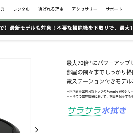
特典
レンタル
選ばれる理由
アクセサリー
サポート
6まで】最新モデルも対象！不要な掃除機を下取りで、
最大1
 + AutoEmpty 充電ステーション
最大70倍
＊
にパワーアップ
部屋の隅々までしっかり掃除
電ステーション付きモデル
＊国内累計出荷台数トップのRoomba 600シリー
＊＊全ての家庭環境において、期間を保証する