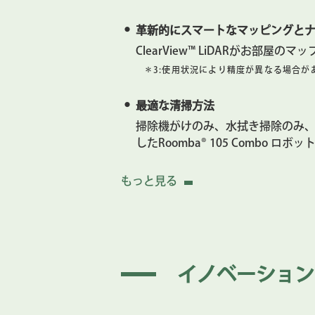
革新的にスマートなマッピングと
ClearView™ LiDARがお部
＊3:
使用状況により精度が異なる場合が
最適な清掃方法
掃除機がけのみ、水拭き掃除のみ、
したRoomba® 105 Comb
お掃除を完全にカスタマイズ
もっと見る
毎日のルーチンに基づき、清掃す
供給する水分量も調整します。
かんたん操作のRoomba® Homeア
イノベーション
タップするだけで、お好みの清掃
して特定のエリアを掃除しないよ