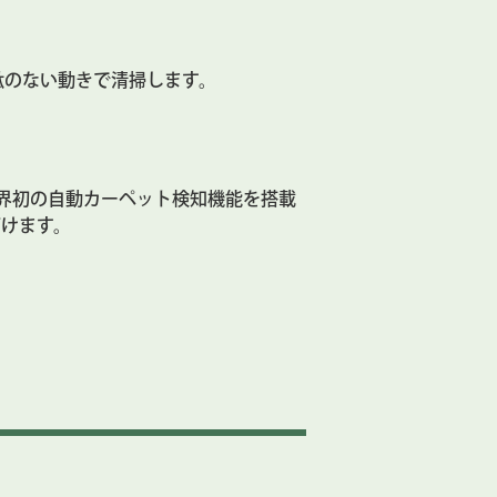
駄のない動きで清掃します。
界初の自動カーペット検知機能を搭載
だけます。
し、マイクロファイバーモップパッドに
確認できるほか、進入禁止エリアを作成