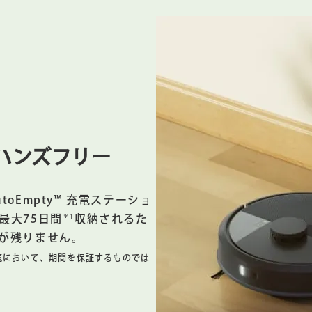
プで水の流れを制御し、清掃中にモップパッドを均一に湿らせ
スマートスクラブを選択し、2倍にパワーアップした拭き取り
https://answers.irobot.com/ja/article/?urlName=roomba-combo-clean
に対する標準的な掃除機がけ＆拭き掃除モードとの比較。
させてオンデマンドで清掃を依頼するか、アプリをタップする
ハンズフリー
タント対応デバイスと連携。Alexaおよびすべての関連ロゴは、Amazon.com
LCの登録商標です。Siriは米国および他の国々で登録されたApple Inc.の登録商標
toEmpty™ 充電ステーショ
＊1
最大75日間
収納されるた
ボット ＋ AutoEmpty™ 充電ステーションのスタイリッシュな外
が残りません。
です。
境において、期間を保証するものでは
z帯のネットワークが必要です。セットアップ完了後、ロボットは清