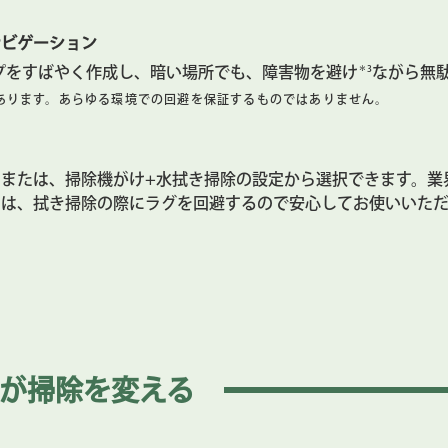
ナビゲーション
＊3
屋のマップをすばやく作成し、暗い場所でも、障害物を避け
ながら無
あります。あらゆる環境での回避を保証するものではありません。
または、掃除機がけ+水拭き掃除の設定から選択できます。業
o ロボットは、拭き掃除の際にラグを回避するので安心してお使いいた
る部屋を把握してスケジュール設定。走行回数や吸引力を選択
プリ
が
掃除を変える
方法を設定したり、清掃完了予定時間や、フィルターの寿命を
う設定できます。