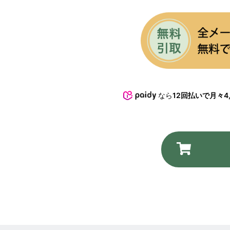
なら
12回払いで月々4,