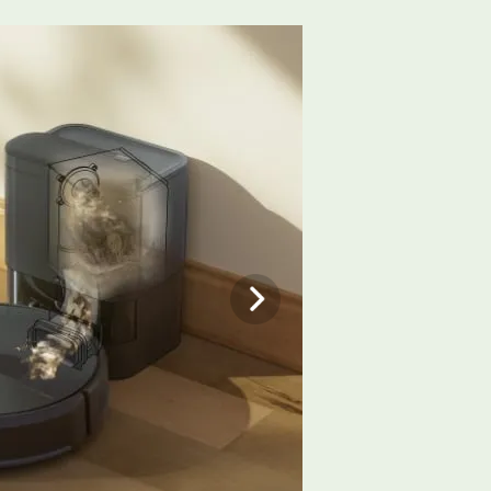
るため、床をキレイに掃除できます。水
＊5
力
で清掃できます。
ser
を参照してください。
2/
か、ロボットのボタンを押します。
またはその関連会社の商標です。Googleおよび
です。
強
シ
観は、ご家庭のインテリアに溶け込む美しい仕
コ
パ
フ
実
掃のために2.4GHz帯に接続したま