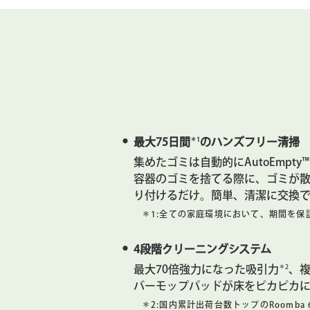
＊1
最大75日間
のハンズフリー清掃
集めたゴミは自動的にAutoEmp
容器のゴミを捨てる際に、ゴミが
り付けるだけ。簡単、清潔に交換で
＊1:
全ての家庭環境において、期間を保
4段階クリーニングシステム
＊2
最大70倍強力になった吸引力
、
バーモップパッドが床をピカピカ
＊2:
国内累計出荷台数トップのRoomba 