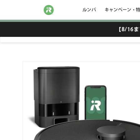
ルンバ
キャンペーン・
【8/1
Roomba 105 Combo ロボット